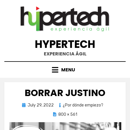
Skip
to
content
HYPERTECH
EXPERIENCIA ÁGIL
MENU
BORRAR JUSTINO
Posted
July 29, 2022
¿Por dónde empiezo?
on
800 × 561