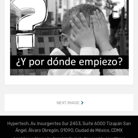
NEXT IMAGE
Hypertech, Av. Insurgentes Sur 2453, Suite 6000 Tizapán San
Ángel, Álvaro Obregón, 01090, Ciudad de México, CDMX