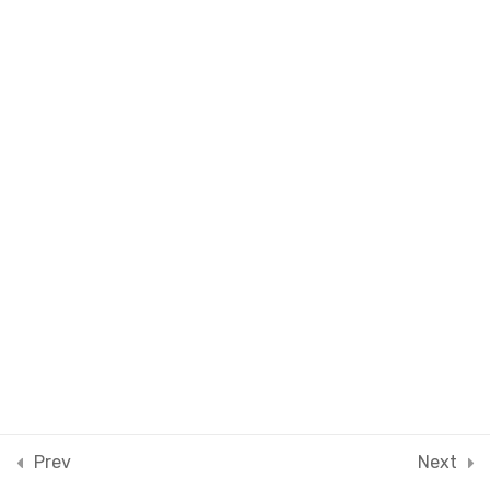
Quiz 4
13 Questions
40 Minutes
4
Arquitectura de
plataformas
4
La experiencia
6
Innovación
4
CriptoActivos
0
Prev
Next